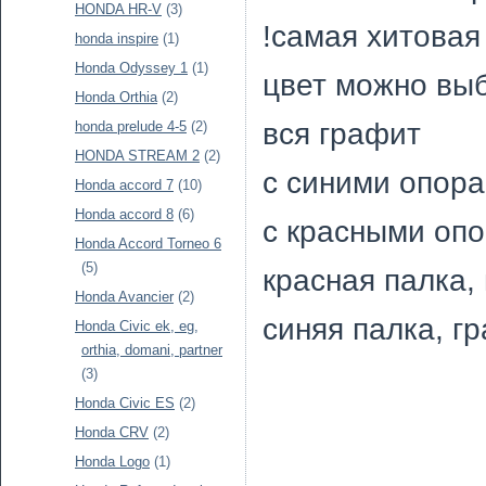
HONDA HR-V
(3)
!самая хитовая
honda inspire
(1)
Honda Odyssey 1
(1)
цвет можно вы
Honda Orthia
(2)
вся графит
honda prelude 4-5
(2)
HONDA STREAM 2
(2)
с синими опор
Honda accord 7
(10)
Honda accord 8
(6)
с красными оп
Honda Accord Torneo 6
(5)
красная палка,
Honda Avancier
(2)
синяя палка, г
Honda Civic ek, eg,
orthia, domani, partner
(3)
Honda Civic ES
(2)
Honda CRV
(2)
Honda Logo
(1)