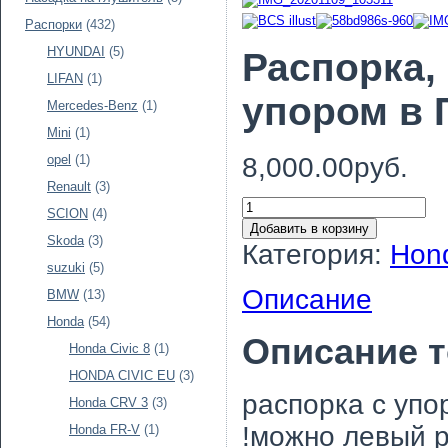
Распорки
(432)
HYUNDAI
(5)
Распорка, 
LIFAN
(1)
упором в 
Mercedes-Benz
(1)
Mini
(1)
8,000.00руб.
opel
(1)
Renault
(3)
SCION
(4)
Добавить в корзину
Skoda
(3)
Категория:
Hond
suzuki
(5)
Описание
BMW
(13)
Honda
(54)
Описание 
Honda Civic 8
(1)
HONDA CIVIC EU
(3)
распорка с упо
Honda CRV 3
(3)
!можно левый 
Honda FR-V
(1)