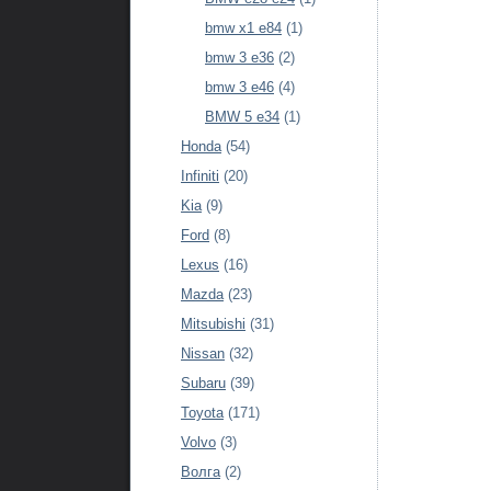
bmw x1 e84
(1)
bmw 3 e36
(2)
bmw 3 e46
(4)
BMW 5 e34
(1)
Honda
(54)
Infiniti
(20)
Kia
(9)
Ford
(8)
Lexus
(16)
Mazda
(23)
Mitsubishi
(31)
Nissan
(32)
Subaru
(39)
Toyota
(171)
Volvo
(3)
Волга
(2)