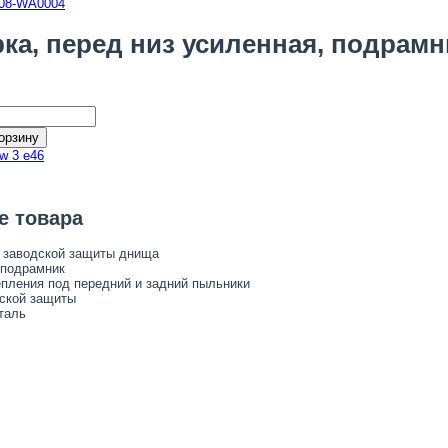
ка, перед низ усиленная, подрамн
орзину
w 3 e46
е товара
о заводской защиты днища
 подрамник
пления под передний и задний пыльники
дской защиты
таль