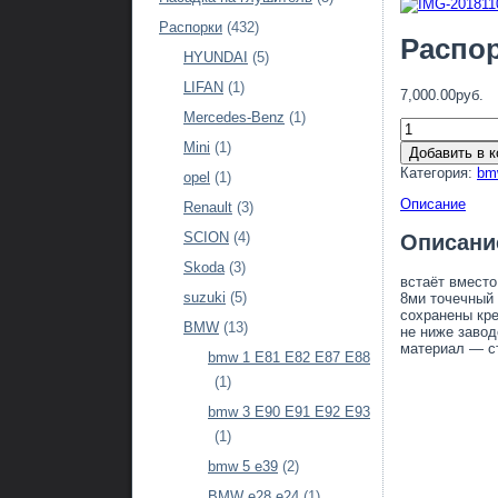
Распорки
(432)
Распор
HYUNDAI
(5)
LIFAN
(1)
7,000.00руб.
Mercedes-Benz
(1)
Mini
(1)
Добавить в к
Категория:
bm
opel
(1)
Описание
Renault
(3)
SCION
(4)
Описани
Skoda
(3)
встаёт вмест
suzuki
(5)
8ми точечный
сохранены кре
BMW
(13)
не ниже заво
материал — с
bmw 1 E81 E82 E87 E88
(1)
bmw 3 Е90 Е91 Е92 Е93
(1)
bmw 5 e39
(2)
BMW e28 e24
(1)