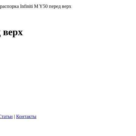
 распорка Infiniti M Y50 перед верх
д верх
Статьи
|
Контакты