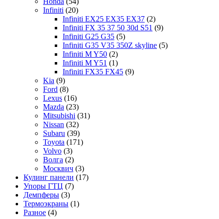
Honda
(54)
Infiniti
(20)
Infiniti EX25 EX35 EX37
(2)
Infiniti FX 35 37 50 30d S51
(9)
Infiniti G25 G35
(5)
Infiniti G35 V35 350Z skyline
(5)
Infiniti M Y50
(2)
Infiniti M Y51
(1)
Infiniti FX35 FX45
(9)
Kia
(9)
Ford
(8)
Lexus
(16)
Mazda
(23)
Mitsubishi
(31)
Nissan
(32)
Subaru
(39)
Toyota
(171)
Volvo
(3)
Волга
(2)
Москвич
(3)
Кулинг панели
(17)
Упоры ГТЦ
(7)
Демпферы
(3)
Термоэкраны
(1)
Разное
(4)