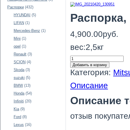
Распорки
(432)
Распорка, 
HYUNDAI
(5)
LIFAN
(1)
Mercedes-Benz
(1)
4,900.00руб.
Mini
(1)
вес:2,5кг
opel
(1)
Renault
(3)
SCION
(4)
Добавить в корзину
Skoda
(3)
Категория:
Mits
suzuki
(5)
Описание
BMW
(13)
Honda
(54)
Описание 
Infiniti
(20)
Kia
(9)
отзыв покупате
Ford
(8)
Lexus
(16)