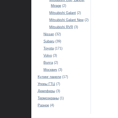
Mirage
(2)
Mitsubishi Galant
(2)
Mitsubishi Galant New
(2)
Mitsubishi RVR
(3)
Nissan
(32)
Subaru
(39)
Toyota
(171)
Volvo
(3)
Волга
(2)
Москвич
(3)
Кулинг панели
(17)
Упоры ГТЦ
(7)
Демпферы
(3)
Термоэкраны
(1)
Разное
(4)