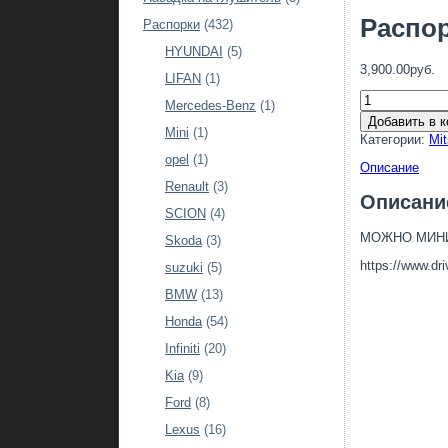
Распор
Распорки
(432)
HYUNDAI
(5)
3,900.00руб.
LIFAN
(1)
Mercedes-Benz
(1)
Добавить в к
Mini
(1)
Категории:
Mit
opel
(1)
Описание
Renault
(3)
Описани
SCION
(4)
МОЖНО МИН
Skoda
(3)
https://www.dr
suzuki
(5)
BMW
(13)
Honda
(54)
Infiniti
(20)
Kia
(9)
Ford
(8)
Lexus
(16)