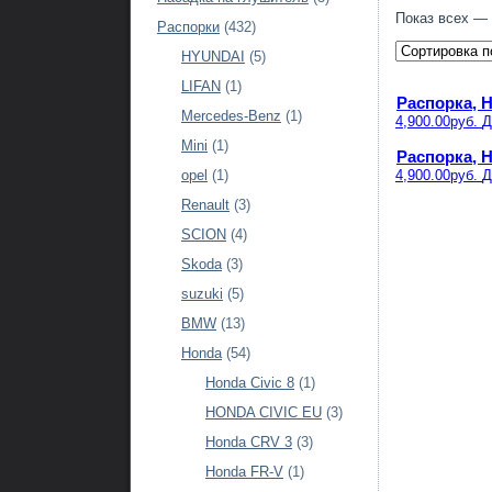
Показ всех — 
Распорки
(432)
HYUNDAI
(5)
LIFAN
(1)
Распорка, H
Mercedes-Benz
(1)
4,900.00руб.
Д
Mini
(1)
Распорка, H
4,900.00руб.
Д
opel
(1)
Renault
(3)
SCION
(4)
Skoda
(3)
suzuki
(5)
BMW
(13)
Honda
(54)
Honda Civic 8
(1)
HONDA CIVIC EU
(3)
Honda CRV 3
(3)
Honda FR-V
(1)