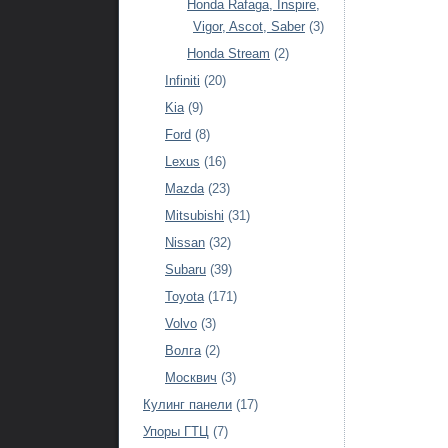
Honda Rafaga, Inspire,
Vigor, Ascot, Saber
(3)
Honda Stream
(2)
Infiniti
(20)
Kia
(9)
Ford
(8)
Lexus
(16)
Mazda
(23)
Mitsubishi
(31)
Nissan
(32)
Subaru
(39)
Toyota
(171)
Volvo
(3)
Волга
(2)
Москвич
(3)
Кулинг панели
(17)
Упоры ГТЦ
(7)