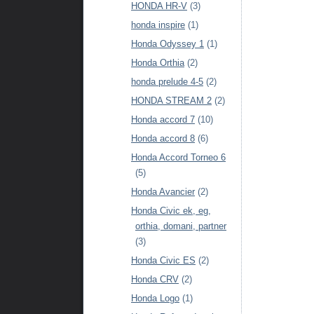
HONDA HR-V
(3)
honda inspire
(1)
Honda Odyssey 1
(1)
Honda Orthia
(2)
honda prelude 4-5
(2)
HONDA STREAM 2
(2)
Honda accord 7
(10)
Honda accord 8
(6)
Honda Accord Torneo 6
(5)
Honda Avancier
(2)
Honda Civic ek, eg,
orthia, domani, partner
(3)
Honda Civic ES
(2)
Honda CRV
(2)
Honda Logo
(1)