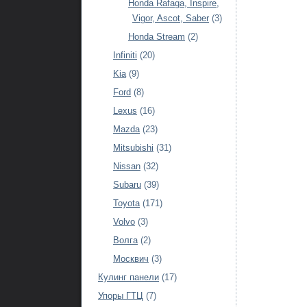
Honda Rafaga, Inspire,
Vigor, Ascot, Saber
(3)
Honda Stream
(2)
Infiniti
(20)
Kia
(9)
Ford
(8)
Lexus
(16)
Mazda
(23)
Mitsubishi
(31)
Nissan
(32)
Subaru
(39)
Toyota
(171)
Volvo
(3)
Волга
(2)
Москвич
(3)
Кулинг панели
(17)
Упоры ГТЦ
(7)