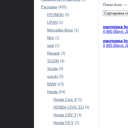
Показ всех — 
Распорки
(432)
HYUNDAI
(5)
LIFAN
(1)
распорка ho
Mercedes-Benz
(1)
4,900.00руб.
Д
Mini
(1)
распорка ho
4,900.00руб.
Д
opel
(1)
Renault
(3)
SCION
(4)
Skoda
(3)
suzuki
(5)
BMW
(13)
Honda
(54)
Honda Civic 8
(1)
HONDA CIVIC EU
(3)
Honda CRV 3
(3)
Honda FR-V
(1)