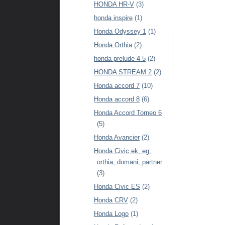
HONDA HR-V
(3)
honda inspire
(1)
Honda Odyssey 1
(1)
Honda Orthia
(2)
honda prelude 4-5
(2)
HONDA STREAM 2
(2)
Honda accord 7
(10)
Honda accord 8
(6)
Honda Accord Torneo 6
(5)
Honda Avancier
(2)
Honda Civic ek, eg,
orthia, domani, partner
(3)
Honda Civic ES
(2)
Honda CRV
(2)
Honda Logo
(1)