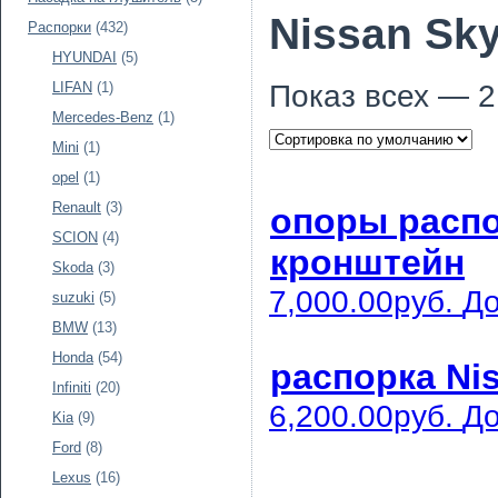
Nissan Sky
Распорки
(432)
HYUNDAI
(5)
Показ всех — 2
LIFAN
(1)
Mercedes-Benz
(1)
Mini
(1)
opel
(1)
Renault
(3)
опоры распор
SCION
(4)
кронштейн
Skoda
(3)
7,000.00руб.
До
suzuki
(5)
BMW
(13)
Honda
(54)
распорка Nis
Infiniti
(20)
6,200.00руб.
До
Kia
(9)
Ford
(8)
Lexus
(16)