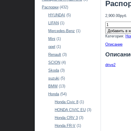
Распор
Распорки
(432)
HYUNDAI
(5)
2,900.00руб.
LIFAN
(1)
Добавить в к
Mercedes-Benz
(1)
Категория:
Ho
Mini
(1)
Описание
opel
(1)
Описани
Renault
(3)
SCION
(4)
drive2
Skoda
(3)
suzuki
(5)
BMW
(13)
Honda
(54)
Honda Civic 8
(1)
HONDA CIVIC EU
(3)
Honda CRV 3
(3)
Honda FR-V
(1)