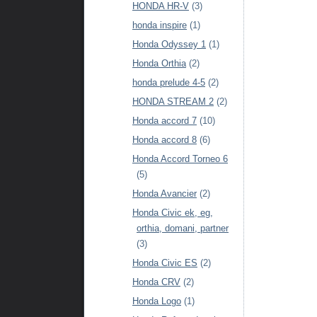
HONDA HR-V
(3)
honda inspire
(1)
Honda Odyssey 1
(1)
Honda Orthia
(2)
honda prelude 4-5
(2)
HONDA STREAM 2
(2)
Honda accord 7
(10)
Honda accord 8
(6)
Honda Accord Torneo 6
(5)
Honda Avancier
(2)
Honda Civic ek, eg,
orthia, domani, partner
(3)
Honda Civic ES
(2)
Honda CRV
(2)
Honda Logo
(1)