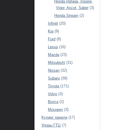
Honda Rafaga, Inspire,
Vigor, Ascot, Saber
(3)
Honda Stream
(2)
Infiniti
(20)
Kia
(9)
Ford
(8)
Lexus
(16)
Mazda
(23)
Mitsubishi
(31)
Nissan
(32)
Subaru
(39)
Toyota
(171)
Volvo
(3)
Волга
(2)
Москвич
(3)
Кулинг панели
(17)
Упоры ГТЦ
(7)