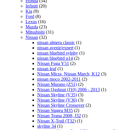
Honda
(54)
Infiniti
(20)
Kia
(9)
Ford
(8)
Lexus
(16)
Mazda
(23)
Mitsubishi
(31)
Nissan
(32)
nissan almera classic
(1)
nissan avenir/expert
(1)
nissan bluebird sylphy
(1)
nissan bluebird u14
(2)
Nissan Fuga Y51
(2)
nissan leaf
(1)
Nissan Micra, Nissan March, K12
(3)
nissan moco 2002-2011
(2)
Nissan Murano (Z51)
(2)
Nissan Qashqai (J10) 2006 - 2013
(1)
Nissan Skyline (V35)
(3)
Nissan Skyline (V36)
(3)
Nissan Skyline Crossover
(2)
Nissan Stagea M35
(2)
Nissan Teana 2008, J32
(1)
Nissan X-Trail (T32)
(1)
skyline 34
(1)