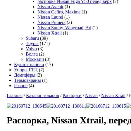
распорка Nissan Fuga Y50 перед верх
(2)
Nissan Avenir
(1)
Nissan Cefiro, Maxima
(1)
Nissan Laurel
(1)
Nissan Primera
(2)
Nissan Sunny, Wingroad, Ad
(1)
Nissan Xtrail
(1)
Subaru
(39)
Toyota
(171)
Volvo
(3)
Волга
(2)
Москвич
(3)
Кулинг панели
(17)
Упоры ГТЦ
(7)
Демпферы
(3)
Термоэкраны
(1)
Разное
(4)
Главная
/
Каталог товаров
/
Распорки
/
Nissan
/
Nissan Xtrail
/ 
Распорка, Nissan Xtrail, пере