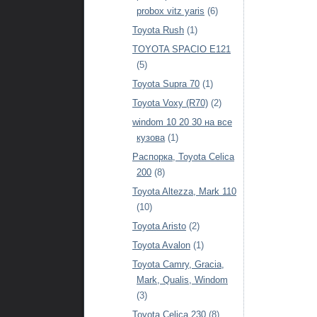
probox vitz yaris
(6)
Toyota Rush
(1)
TOYOTA SPACIO E121
(5)
Toyota Supra 70
(1)
Toyota Voxy (R70)
(2)
windom 10 20 30 на все
кузова
(1)
Распорка, Toyota Celica
200
(8)
Toyota Altezza, Mark 110
(10)
Toyota Aristo
(2)
Toyota Avalon
(1)
Toyota Camry, Gracia,
Mark, Qualis, Windom
(3)
Toyota Celica 230
(8)