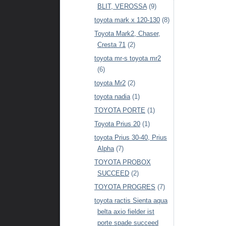
BLIT, VEROSSA
(9)
toyota mark x 120-130
(8)
Toyota Mark2, Chaser,
Cresta 71
(2)
toyota mr-s toyota mr2
(6)
toyota Mr2
(2)
toyota nadia
(1)
TOYOTA PORTE
(1)
Toyota Prius 20
(1)
toyota Prius 30-40, Prius
Alpha
(7)
TOYOTA PROBOX
SUCCEED
(2)
TOYOTA PROGRES
(7)
toyota ractis Sienta aqua
belta axio fielder ist
porte spade succeed