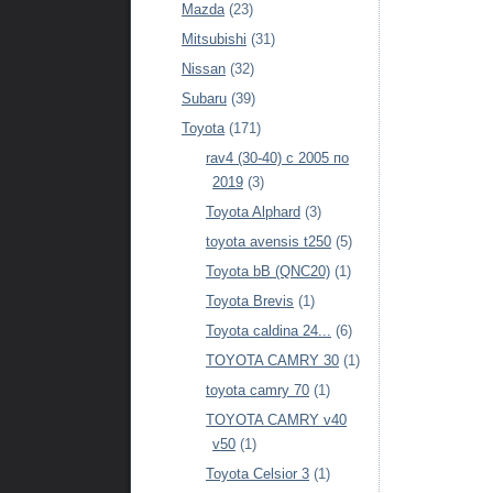
Mazda
(23)
Mitsubishi
(31)
Nissan
(32)
Subaru
(39)
Toyota
(171)
rav4 (30-40) c 2005 по
2019
(3)
Toyota Alphard
(3)
toyota avensis t250
(5)
Toyota bB (QNC20)
(1)
Toyota Brevis
(1)
Toyota caldina 24...
(6)
TOYOTA CAMRY 30
(1)
toyota camry 70
(1)
TOYOTA CAMRY v40
v50
(1)
Toyota Celsior 3
(1)