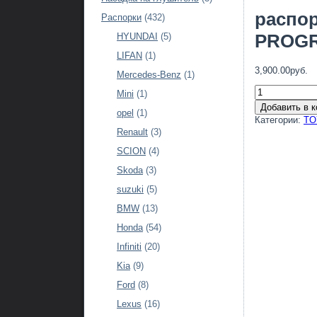
распор
Распорки
(432)
PROGRE
HYUNDAI
(5)
LIFAN
(1)
3,900.00руб.
Mercedes-Benz
(1)
Mini
(1)
Добавить в к
opel
(1)
Категории:
TO
Renault
(3)
SCION
(4)
Skoda
(3)
suzuki
(5)
BMW
(13)
Honda
(54)
Infiniti
(20)
Kia
(9)
Ford
(8)
Lexus
(16)