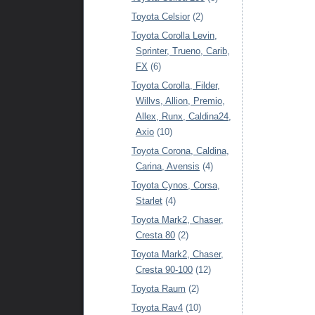
Toyota Celsior
(2)
Toyota Corolla Levin,
Sprinter, Trueno, Carib,
FX
(6)
Toyota Corolla, Filder,
Willvs, Allion, Premio,
Allex, Runx, Caldina24,
Axio
(10)
Toyota Corona, Caldina,
Carina, Avensis
(4)
Toyota Cynos, Corsa,
Starlet
(4)
Toyota Mark2, Chaser,
Cresta 80
(2)
Toyota Mark2, Chaser,
Cresta 90-100
(12)
Toyota Raum
(2)
Toyota Rav4
(10)