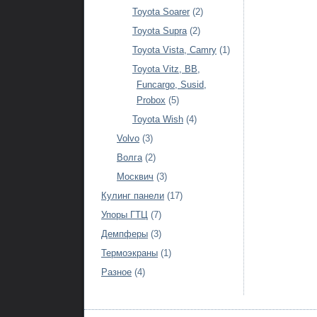
Toyota Soarer
(2)
Toyota Supra
(2)
Toyota Vista, Camry
(1)
Toyota Vitz, BB,
Funcargo, Susid,
Probox
(5)
Toyota Wish
(4)
Volvo
(3)
Волга
(2)
Москвич
(3)
Кулинг панели
(17)
Упоры ГТЦ
(7)
Демпферы
(3)
Термоэкраны
(1)
Разное
(4)