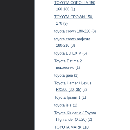
TOYOTA COROLLA 150
160 180
(1)
TOYOTA CROWN 150,
170
(9)
toyota crown 180-220
(8)
toyota crown majesta
180-210
(8)
toyota ED EXIV
(6)
Toyota Estima 2
поколение
(1)
toyota gaia
(1)
Toyota Harrier / Lexus
RX300 (30, 35)
(2)
Toyota Ipsum 1
(1)
toyota isis
(1)
Toyota Kluger V / Toyota
Highlander (XU20)
(2)
TOYOTA MARK 110,