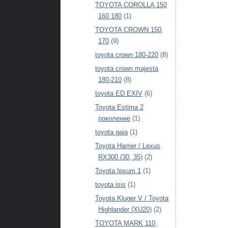
TOYOTA COROLLA 150
160 180
(1)
TOYOTA CROWN 150,
170
(9)
toyota crown 180-220
(8)
toyota crown majesta
180-210
(8)
toyota ED EXIV
(6)
Toyota Estima 2
поколение
(1)
toyota gaia
(1)
Toyota Harrier / Lexus
RX300 (30, 35)
(2)
Toyota Ipsum 1
(1)
toyota isis
(1)
Toyota Kluger V / Toyota
Highlander (XU20)
(2)
TOYOTA MARK 110,