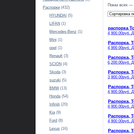
Показ всех — 
Распорки
(432)
HYUNDAI
(5)
LIFAN
(1)
распорка To
Mercedes-Benz
(1)
4,900.00руб.
Д
Mini
(1)
Распорка, T
4,900.00руб.
Д
opel
(1)
Renault
(3)
Распорка, To
6,200.00руб.
Д
SCION
(4)
Распорка, To
Skoda
(3)
3,900.00руб.
Д
suzuki
(5)
Распорка, T
BMW
(13)
4,900.00руб.
Д
Honda
(54)
Распорка, T
Infiniti
(20)
4,900.00руб.
Д
Kia
(9)
Распорка, T
Ford
(8)
4,900.00руб.
Д
Lexus
(16)
Распорка, T