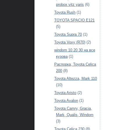
probox vitz yaris
(6)
Toyota Rush
(1)
TOYOTA SPACIO E121
(5)
Toyota Supra 70
(1)
Toyota Voxy (R70)
(2)
windom 10 20 30 на все
кузова
(1)
Распорка, Toyota Celica
200
(8)
Toyota Altezza, Mark 110
(10)
Toyota Aristo
(2)
Toyota Avalon
(1)
Toyota Camry, Gracia,
Mark, Qualis, Windom
(3)
Toyota Celica 230
(8)