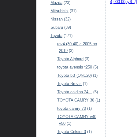
4,900.00руб.
Д
Mazda
(23)
Mitsubishi
(31)
Nissan
(32)
Subaru
(39)
Toyota
(171)
rav4 (30-40) c 2005 по
2019
(3)
Toyota Alphard
(3)
toyota avensis t250
(5)
Toyota bB (QNC20)
(1)
Toyota Brevis
(1)
Toyota caldina 24...
(6)
TOYOTA CAMRY 30
(1)
toyota camry 70
(1)
TOYOTA CAMRY v40
v50
(1)
Toyota Celsior 3
(1)