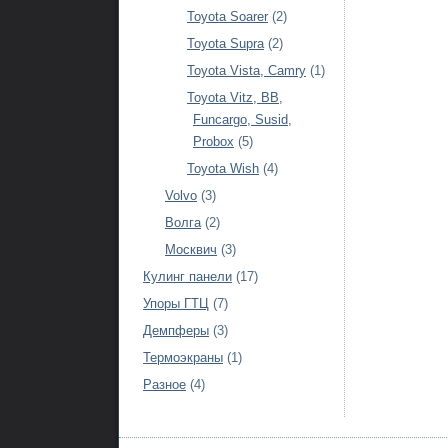
Toyota Soarer
(2)
Toyota Supra
(2)
Toyota Vista, Camry
(1)
Toyota Vitz, BB,
Funcargo, Susid,
Probox
(5)
Toyota Wish
(4)
Volvo
(3)
Волга
(2)
Москвич
(3)
Кулинг панели
(17)
Упоры ГТЦ
(7)
Демпферы
(3)
Термоэкраны
(1)
Разное
(4)