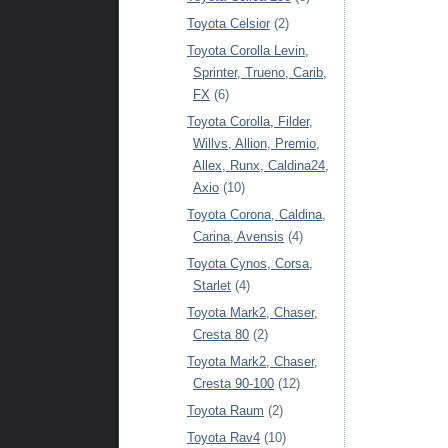
Toyota Celsior
(2)
Toyota Corolla Levin,
Sprinter, Trueno, Carib,
FX
(6)
Toyota Corolla, Filder,
Willvs, Allion, Premio,
Allex, Runx, Caldina24,
Axio
(10)
Toyota Corona, Caldina,
Carina, Avensis
(4)
Toyota Cynos, Corsa,
Starlet
(4)
Toyota Mark2, Chaser,
Cresta 80
(2)
Toyota Mark2, Chaser,
Cresta 90-100
(12)
Toyota Raum
(2)
Toyota Rav4
(10)