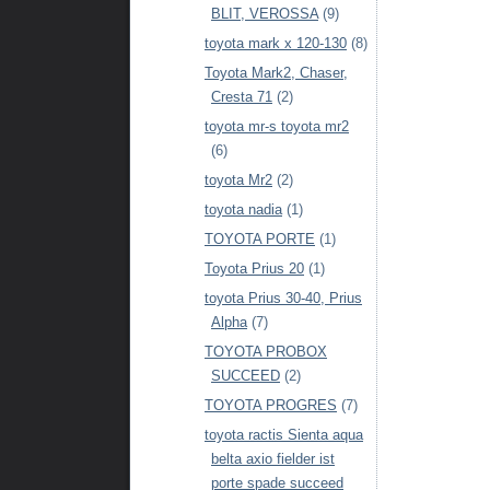
BLIT, VEROSSA
(9)
toyota mark x 120-130
(8)
Toyota Mark2, Chaser,
Cresta 71
(2)
toyota mr-s toyota mr2
(6)
toyota Mr2
(2)
toyota nadia
(1)
TOYOTA PORTE
(1)
Toyota Prius 20
(1)
toyota Prius 30-40, Prius
Alpha
(7)
TOYOTA PROBOX
SUCCEED
(2)
TOYOTA PROGRES
(7)
toyota ractis Sienta aqua
belta axio fielder ist
porte spade succeed