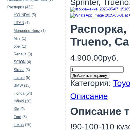
Sprinter, Trueno
Распорки
(432)
HYUNDAI
(5)
LIFAN
(1)
Распорка, 
Mercedes-Benz
(1)
Trueno, Ca
Mini
(1)
opel
(1)
Renault
(3)
4,900.00руб.
SCION
(4)
Skoda
(3)
Добавить в корзину
suzuki
(5)
Категория:
Toyo
BMW
(13)
Honda
(54)
Описание
Infiniti
(20)
Описание 
Kia
(9)
Ford
(8)
!90-100-110 куз
Lexus
(16)