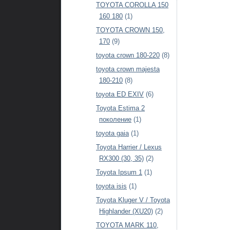
TOYOTA COROLLA 150
160 180
(1)
TOYOTA CROWN 150,
170
(9)
toyota crown 180-220
(8)
toyota crown majesta
180-210
(8)
toyota ED EXIV
(6)
Toyota Estima 2
поколение
(1)
toyota gaia
(1)
Toyota Harrier / Lexus
RX300 (30, 35)
(2)
Toyota Ipsum 1
(1)
toyota isis
(1)
Toyota Kluger V / Toyota
Highlander (XU20)
(2)
TOYOTA MARK 110,