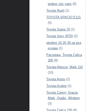
probox vitz yaris
(6)
Toyota Rush
(1)
TOYOTA SPACIO E121
(5)
Toyota Supra 70
(1)
Toyota Voxy (R70)
(2)
windom 10 20 30 на все
кузова
(1)
Распорка, Toyota Celica
200
(8)
Toyota Altezza, Mark 110
(10)
Toyota Aristo
(2)
Toyota Avalon
(1)
Toyota Camry, Gracia,
Mark, Qualis, Windom
(3)
Toyota Celica 230
(8)