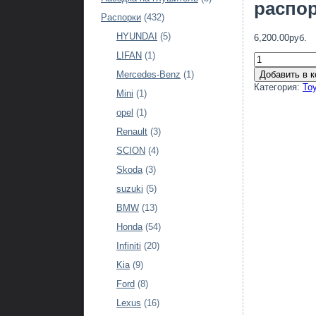
распор
Распорки
(432)
HYUNDAI
(5)
6,200.00руб.
LIFAN
(1)
Добавить в к
Mercedes-Benz
(1)
Категория:
To
Mini
(1)
opel
(1)
Renault
(3)
SCION
(4)
Skoda
(3)
suzuki
(5)
BMW
(13)
Honda
(54)
Infiniti
(20)
Kia
(9)
Ford
(8)
Lexus
(16)