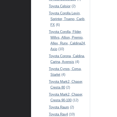
Toyota Celsior
(2)
Toyota Corolla Levin,
Sprinter, Trueno, Carib,
FX
(6)
Toyota Corolla, Filder,
Willvs, Allion, Premio,
Allex, Runx, Caldina24,
Axio
(10)
Toyota Corona, Caldina,
Carina, Avensis
(4)
Toyota Cynos, Corsa,
Starlet
(4)
Toyota Mark2, Chaser,
Cresta 80
(2)
Toyota Mark2, Chaser,
Cresta 90-100
(12)
Toyota Raum
(2)
Toyota Rav4
(10)