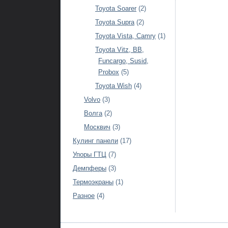
Toyota Soarer
(2)
Toyota Supra
(2)
Toyota Vista, Camry
(1)
Toyota Vitz, BB,
Funcargo, Susid,
Probox
(5)
Toyota Wish
(4)
Volvo
(3)
Волга
(2)
Москвич
(3)
Кулинг панели
(17)
Упоры ГТЦ
(7)
Демпферы
(3)
Термоэкраны
(1)
Разное
(4)