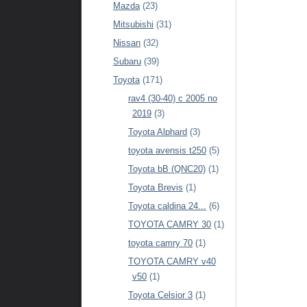
Mazda
(23)
Mitsubishi
(31)
Nissan
(32)
Subaru
(39)
Toyota
(171)
rav4 (30-40) c 2005 по
2019
(3)
Toyota Alphard
(3)
toyota avensis t250
(5)
Toyota bB (QNC20)
(1)
Toyota Brevis
(1)
Toyota caldina 24...
(6)
TOYOTA CAMRY 30
(1)
toyota camry 70
(1)
TOYOTA CAMRY v40
v50
(1)
Toyota Celsior 3
(1)