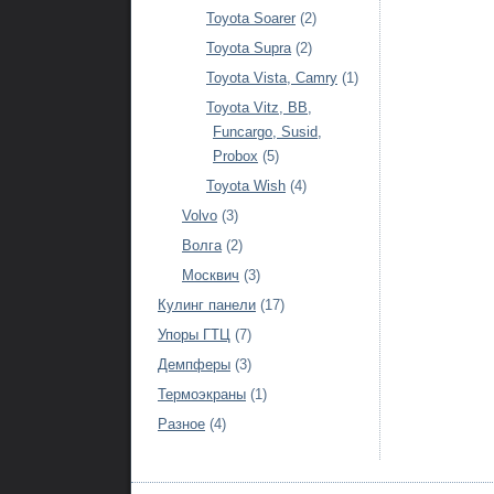
Toyota Soarer
(2)
Toyota Supra
(2)
Toyota Vista, Camry
(1)
Toyota Vitz, BB,
Funcargo, Susid,
Probox
(5)
Toyota Wish
(4)
Volvo
(3)
Волга
(2)
Москвич
(3)
Кулинг панели
(17)
Упоры ГТЦ
(7)
Демпферы
(3)
Термоэкраны
(1)
Разное
(4)