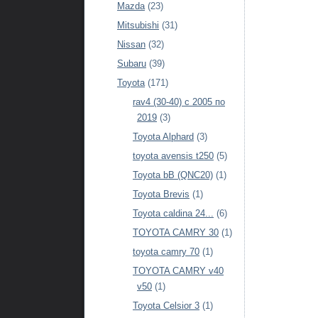
Mazda
(23)
Mitsubishi
(31)
Nissan
(32)
Subaru
(39)
Toyota
(171)
rav4 (30-40) c 2005 по
2019
(3)
Toyota Alphard
(3)
toyota avensis t250
(5)
Toyota bB (QNC20)
(1)
Toyota Brevis
(1)
Toyota caldina 24...
(6)
TOYOTA CAMRY 30
(1)
toyota camry 70
(1)
TOYOTA CAMRY v40
v50
(1)
Toyota Celsior 3
(1)