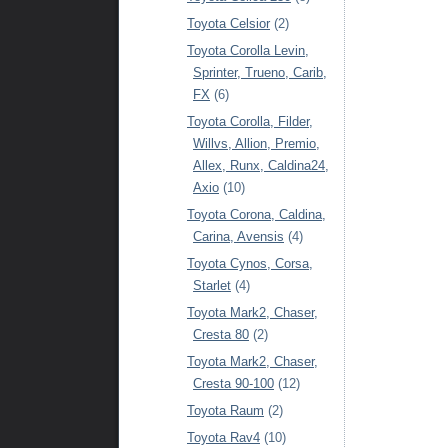
Toyota Celsior
(2)
Toyota Corolla Levin,
Sprinter, Trueno, Carib,
FX
(6)
Toyota Corolla, Filder,
Willvs, Allion, Premio,
Allex, Runx, Caldina24,
Axio
(10)
Toyota Corona, Caldina,
Carina, Avensis
(4)
Toyota Cynos, Corsa,
Starlet
(4)
Toyota Mark2, Chaser,
Cresta 80
(2)
Toyota Mark2, Chaser,
Cresta 90-100
(12)
Toyota Raum
(2)
Toyota Rav4
(10)