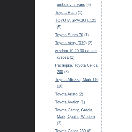
probox vitz yaris
(6)
Toyota Rush
(1)
TOYOTA SPACIO E121
(5)
Toyota Supra 70
(1)
Toyota Voxy (R70)
(2)
windom 10 20 30 на все
кузова
(1)
Распорка, Toyota Celica
200
(8)
Toyota Altezza, Mark 110
(10)
Toyota Aristo
(2)
Toyota Avalon
(1)
Toyota Camry, Gracia,
Mark, Qualis, Windom
(3)
Toyota Celica 230
(8)