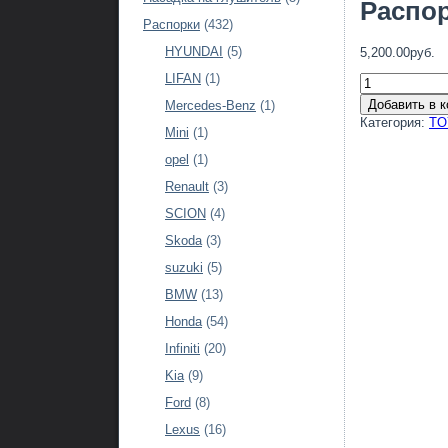
Распор
Распорки
(432)
HYUNDAI
(5)
5,200.00руб.
LIFAN
(1)
Добавить в к
Mercedes-Benz
(1)
Категория:
TO
Mini
(1)
opel
(1)
Renault
(3)
SCION
(4)
Skoda
(3)
suzuki
(5)
BMW
(13)
Honda
(54)
Infiniti
(20)
Kia
(9)
Ford
(8)
Lexus
(16)