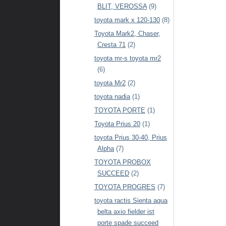
BLIT, VEROSSA
(9)
toyota mark x 120-130
(8)
Toyota Mark2, Chaser,
Cresta 71
(2)
toyota mr-s toyota mr2
(6)
toyota Mr2
(2)
toyota nadia
(1)
TOYOTA PORTE
(1)
Toyota Prius 20
(1)
toyota Prius 30-40, Prius
Alpha
(7)
TOYOTA PROBOX
SUCCEED
(2)
TOYOTA PROGRES
(7)
toyota ractis Sienta aqua
belta axio fielder ist
porte spade succeed