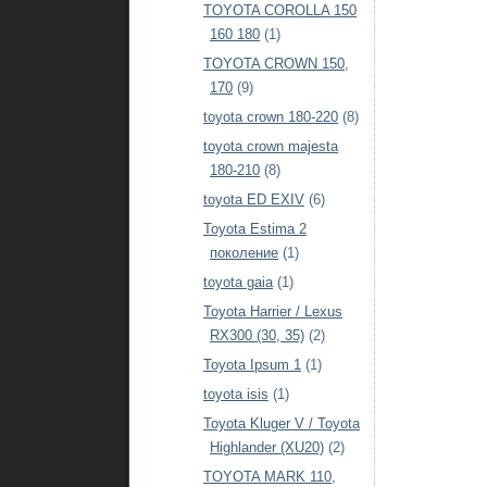
TOYOTA COROLLA 150
160 180
(1)
TOYOTA CROWN 150,
170
(9)
toyota crown 180-220
(8)
toyota crown majesta
180-210
(8)
toyota ED EXIV
(6)
Toyota Estima 2
поколение
(1)
toyota gaia
(1)
Toyota Harrier / Lexus
RX300 (30, 35)
(2)
Toyota Ipsum 1
(1)
toyota isis
(1)
Toyota Kluger V / Toyota
Highlander (XU20)
(2)
TOYOTA MARK 110,