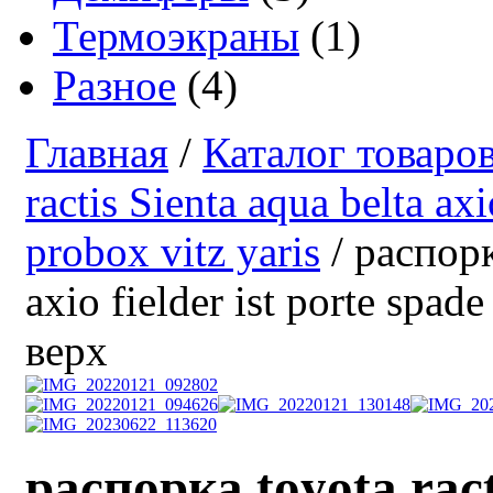
Термоэкраны
(1)
Разное
(4)
Главная
/
Каталог товаро
ractis Sienta aqua belta axi
probox vitz yaris
/ распорк
axio fielder ist porte spad
верх
распорка toyota ract