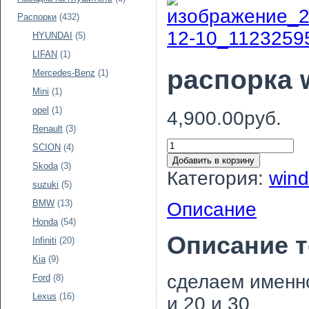
Распорки
(432)
HYUNDAI
(5)
LIFAN
(1)
распорка 
Mercedes-Benz
(1)
Mini
(1)
opel
(1)
4,900.00руб.
Renault
(3)
SCION
(4)
Добавить в корзину
Skoda
(3)
Категория:
wind
suzuki
(5)
BMW
(13)
Описание
Honda
(54)
Описание 
Infiniti
(20)
Kia
(9)
сделаем именно
Ford
(8)
Lexus
(16)
и 20 и 30